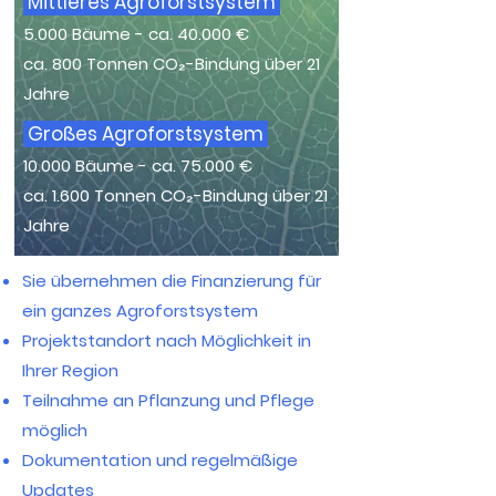
Mittleres Agroforstsystem
5.000 Bäume - ca. 40.000 €
ca. 800 Tonnen CO₂-Bindung über 21
Jahre
Großes Agroforstsystem
10.000 Bäume - ca. 75.000 €
ca. 1.600 Tonnen CO₂-Bindung über 21
Jahre
Sie übernehmen die Finanzierung für
ein ganzes Agroforstsystem
Projektstandort nach Möglichkeit in
Ihrer Region
Teilnahme an Pflanzung und Pflege
möglich
Dokumentation und regelmäßige
Updates